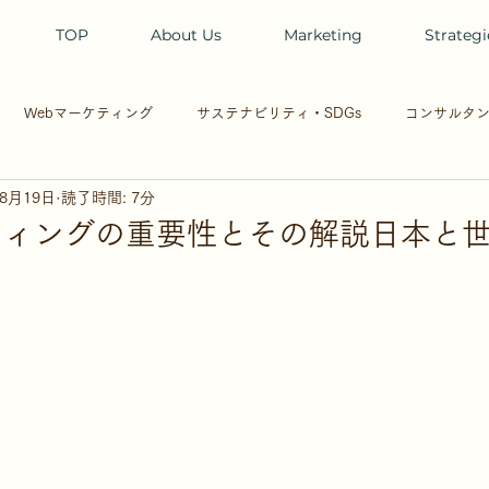
TOP
About Us
Marketing
Strategi
Webマーケティング
サステナビリティ・SDGs
コンサルタ
年8月19日
読了時間: 7分
動
海辺の部屋
保護猫３匹
音楽
Webサイト
UI
ティングの重要性とその解説日本と
ザイン
SEO
Web3.0
DX
BtoB
マーケティング