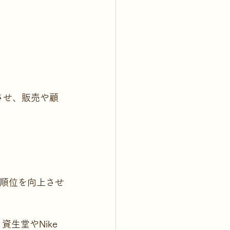
させ、販売や顧
示順位を向上させ
生堂やNike