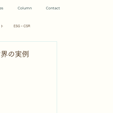
es
Column
Contact
ント
ESG・CSR
 / UX
イトシキヒビ
世界の実例
動画
BtoC