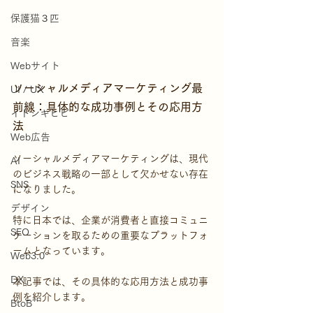
保護猫３匹
音楽
Webサイト
ソーシャルメディアマーケティング最
UI / UX
前線：具体的な成功事例とその応用方
イトシキヒビ
法
Web広告
ソーシャルメディアマーケティングは、現代
AI
のビジネス戦略の一部として欠かせない存在
SNS
になりました。
デザイン
特に日本では、企業が消費者と直接コミュニ
SEO
ケーションを取るための重要なプラットフォ
ームとなっています。
Web3.0
DX
本記事では、その具体的な応用方法と成功事
例を紹介します。
BtoB