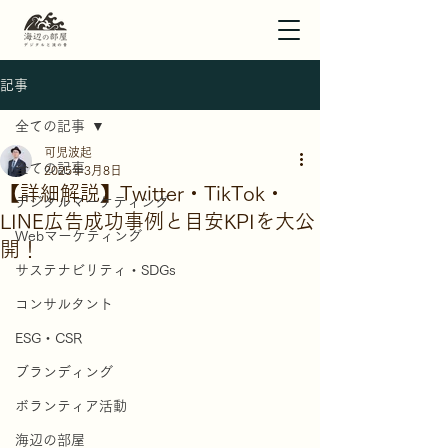
記事
全ての記事
可児波起
全ての記事
2025年3月8日
【詳細解説】Twitter・TikTok・
デジタルマーケティング
LINE広告成功事例と目安KPIを大公
Webマーケティング
開！
サステナビリティ・SDGs
コンサルタント
ESG・CSR
ブランディング
ボランティア活動
海辺の部屋