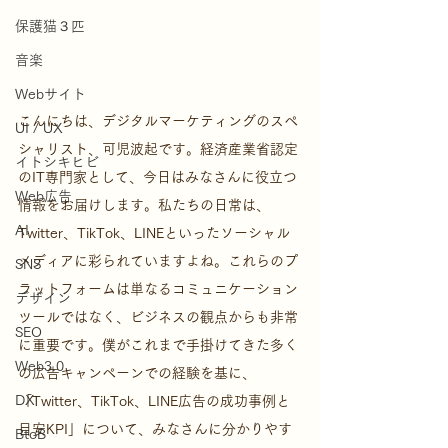
保護猫３匹
音楽
Webサイト
こんにちは、デジタルマーケティングのスペ
UI / UX
シャリスト、可児波起です。経済産業省認定
イトシキヒビ
のIT専門家として、今日はみなさんに役立つ
Web広告
情報をお届けします。私たちの日常は、
AI
Twitter、TikTok、LINEといったソーシャル
メディアに彩られていますよね。これらのプ
SNS
ラットフォームは単なるコミュニケーション
デザイン
ツールではなく、ビジネスの観点からも非常
SEO
に重要です。僕がこれまで手掛けてきた多く
Web3.0
の広告キャンペーンでの経験を基に、
DX
「Twitter、TikTok、LINE広告の成功事例と
目安KPI」について、みなさんに分かりやす
BtoB