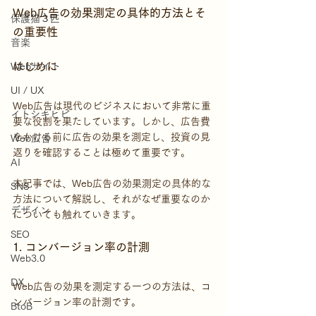
Web広告の効果測定の具体的方法とそ
保護猫３匹
の重要性
音楽
はじめに
Webサイト
UI / UX
Web広告は現代のビジネスにおいて非常に重
イトシキヒビ
要な役割を果たしています。しかし、広告費
をかける前に広告の効果を測定し、投資の見
Web広告
返りを確認することは極めて重要です。
AI
本記事では、Web広告の効果測定の具体的な
SNS
方法について解説し、それがなぜ重要なのか
デザイン
についても触れていきます。
SEO
1. コンバージョン率の計測
Web3.0
DX
Web広告の効果を測定する一つの方法は、コ
ンバージョン率の計測です。
BtoB