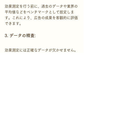
効果測定を行う前に、過去のデータや業界の
平均値などをベンチマークとして設定しま
す。これにより、広告の成果を客観的に評価
できます。
3. データの精査: 
効果測定には正確なデータが欠かせません。
Web解析ツールや広告プラットフォームのデ
ータを適切に分析し、誤差やノイズを排除す
るためにデータの精度を確認しましょう。
4. 時間軸の考慮:
 効果測定は時間軸に沿って行うことも重要で
す。広告が配信されてから一定期間経過して
から効果を測定することで、広告の効果の持
続性や成長のトレンドを把握できます。