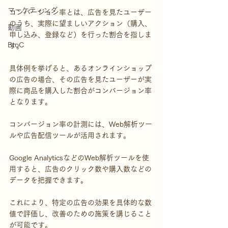
マーケティング
コンバージョン率とは、広告を見たユーザー
のうち、実際に望ましいアクション（購入、
動画
申し込み、登録など）を行った割合を指しま
BtoC
す。
具体例を挙げると、あるオンラインショップ
の広告の場合、その広告を見たユーザーが実
際に商品を購入した割合がコンバージョン率
となります。
コンバージョン率の計測には、Web解析ツー
ルや広告配信ツールが活用されます。
Google AnalyticsなどのWeb解析ツールを使
用すると、広告のクリック数や購入数などの
データを把握できます。
これにより、特定の広告の効果を具体的な数
値で評価し、改善のための施策を講じること
が可能です。