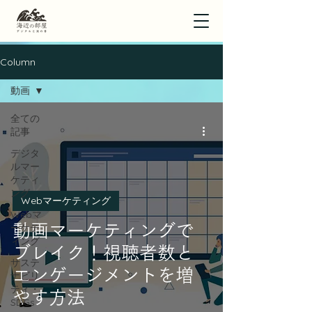
Column
動画
全ての
記事
デジタ
ルマー
ケティ
ング
Webマーケティング
Webマ
ーケテ
動画マーケティングで
ィング
ブレイク！視聴者数と
サステ
エンゲージメントを増
ナビリ
ティ・
やす方法
SDGs