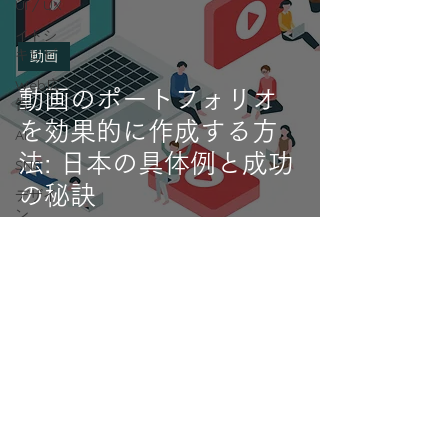
UI / UX
イトシ
キヒビ
動画
Web広
動画のポートフォリオ
告
を効果的に作成する方
AI
法: 日本の具体例と成功
SNS
の秘訣
デザイ
ン
SEO
Web3.0
DX
「海辺の部屋」について>>>
BtoB
マーケ
​▶︎TOP
ティン
グ
▶︎About Us
▶︎Marketing
動画