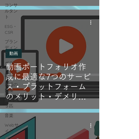
コンサ
ルタン
ト
ESG・
CSR
ブラン
ディン
グ
動画
ボラン
動画ポートフォリオ作
ティア
活動
成に最適な7つのサービ
海辺の
ス・プラットフォーム
部屋
のメリット・デメリッ
保護猫
ト完全解説
３匹
音楽
Webサ
イト