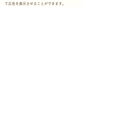
て広告を表示させることができます。
地域限定のキャンペーンを行う場合は、地域
設定を行うことをお勧めします。
予算管理を行うことで、無駄な出費を抑える
ことができます。
クリック単価や予算設定なども自由に設定す
ることができるため、予算管理をしっかり行
うことが大切です。
以上のような点から、リスティング広告の効
果的な作成方法やGoogleリスティング広告と
Yahooリスティング広告の違いについてご紹
介しました。
この記事を書いている、私たち【海辺の部
屋】は、「デジタルマーケティング」の専門