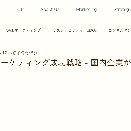
TOP
About Us
Marketing
Strategi
Webマーケティング
サステナビリティ・SDGs
コンサルタ
月17日
読了時間: 5分
動
海辺の部屋
保護猫３匹
音楽
Webサイト
UI
ーケティング成功戦略 - 国内企業
法
ザイン
SEO
Web3.0
DX
BtoB
マーケティング