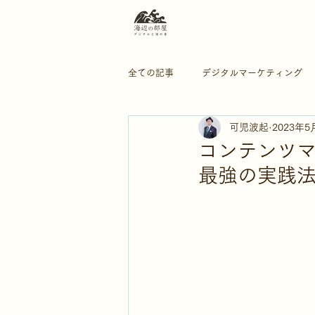
全ての記事
デジタルマーケティング
可児波起
2023年5
ブランディング
ボランティア活
コンテンツマ
最強の実践
Web広告
AI
SNS
デ