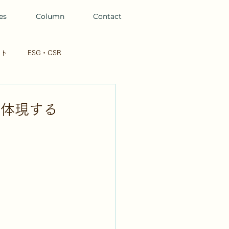
es
Column
Contact
ント
ESG・CSR
 / UX
イトシキヒビ
が体現する
動画
BtoC