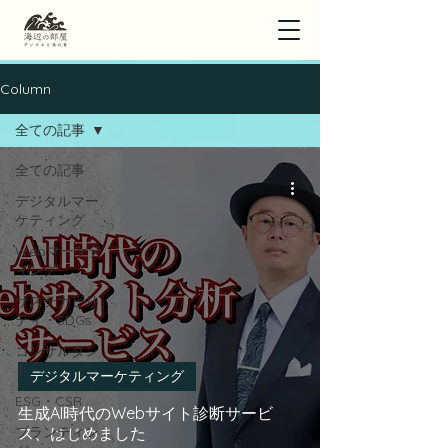
Column
全ての記事
全ての記事
デジタルマー
ケティング
Webマーケテ
ィング
サステナビリ
ティ・SDGs
コンサルタン
ト
デジタルマーケティング
ESG・CSR
生成AI時代のWebサイト診断サービ
ブランディン
ス、はじめました