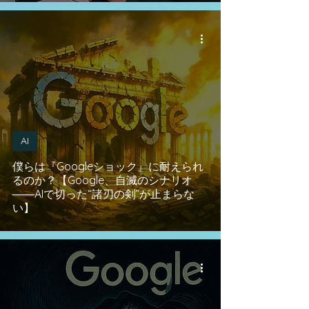
AI
僕らは『Googleショック』に耐えられ
るのか？【Google、自滅のシナリオ
――AIで切った“諸刃の剣”が止まらな
い】