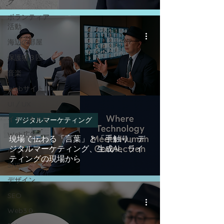
グ
ボランティア
活動
海辺の部屋
保護猫３匹
音楽
Webサイト
UI / UX
イトシキヒビ
デジタルマーケティング
Web広告
現場で伝わる「言葉」と「手触り」デ
ジタルマーケティング、生成AI、ライ
AI
ティングの現場から
SNS
デザイン
SEO
Web3.0