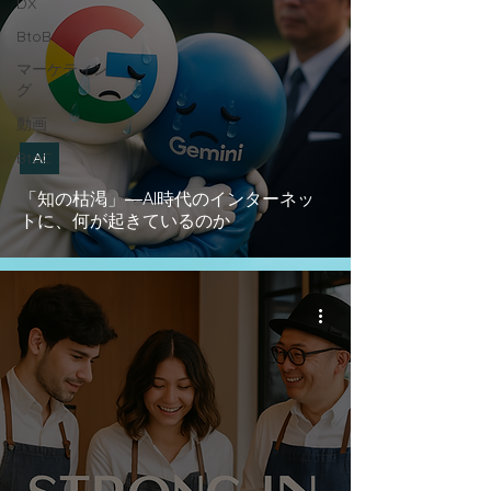
DX
BtoB
マーケティン
グ
動画
BtoC
AI
「知の枯渇」―AI時代のインターネッ
トに、何が起きているのか